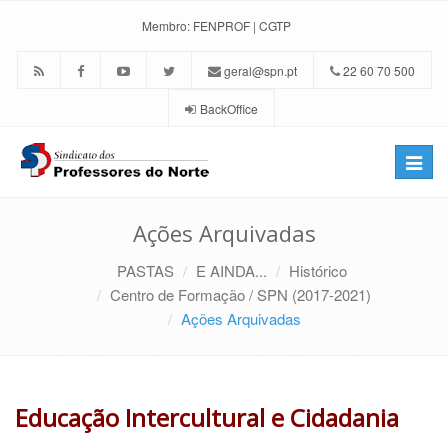
Membro:
FENPROF
|
CGTP
geral@spn.pt
22 60 70 500
BackOffice
Toggle
naviga
Ações Arquivadas
PASTAS
E AINDA...
Histórico
Centro de Formação / SPN (2017-2021)
Ações Arquivadas
Educação Intercultural e Cidadania