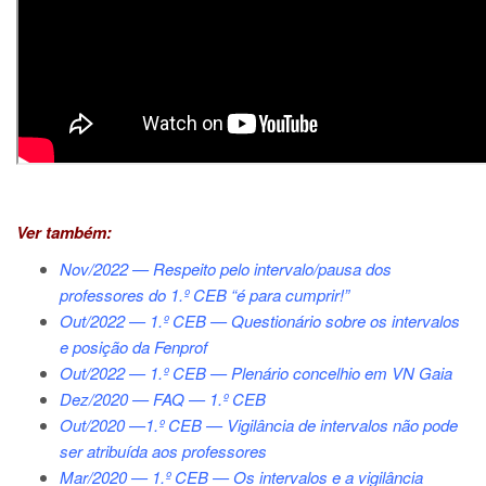
Ver também:
Nov/2022 — Respeito pelo intervalo/pausa dos
professores do 1.º CEB “é para cumprir!”
Out/2022 — 1.º CEB — Questionário sobre os intervalos
e posição da Fenprof
Out/2022 — 1.º CEB — Plenário concelhio em VN Gaia
Dez/2020 — FAQ — 1.º CEB
Out/2020 —1.º CEB — Vigilância de intervalos não pode
ser atribuída aos professores
Mar/2020 — 1.º CEB — Os intervalos e a vigilância