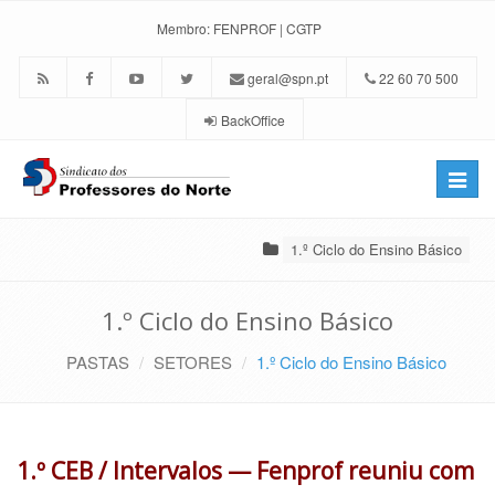
Membro:
FENPROF
|
CGTP
geral@spn.pt
22 60 70 500
BackOffice
Toggle
naviga
1.º Ciclo do Ensino Básico
1.º Ciclo do Ensino Básico
PASTAS
SETORES
1.º Ciclo do Ensino Básico
1.º CEB / Intervalos — Fenprof reuniu com