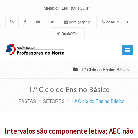
Membro:
FENPROF
|
CGTP
geral@spn.pt
22 60 70 500
BackOffice
Toggle
naviga
1.º Ciclo do Ensino Básico
1.º Ciclo do Ensino Básico
PASTAS
SETORES
1.º Ciclo do Ensino Básico
Intervalos são componente letiva; AEC não