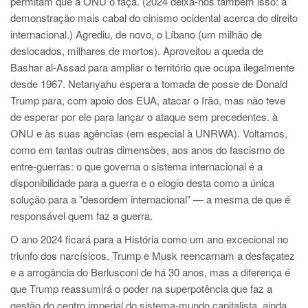
permitam que a ONU o faça. (2024 deixa-nos também isso: a
demonstração mais cabal do cinismo ocidental acerca do direito
internacional.) Agrediu, de novo, o Líbano (um milhão de
deslocados, milhares de mortos). Aproveitou a queda de
Bashar al-Assad para ampliar o território que ocupa ilegalmente
desde 1967. Netanyahu espera a tomada de posse de Donald
Trump para, com apoio dos EUA, atacar o Irão, mas não teve
de esperar por ele para lançar o ataque sem precedentes. à
ONU e às suas agências (em especial à UNRWA). Voltamos,
como em tantas outras dimensões, aos anos do fascismo de
entre-guerras: o que governa o sistema internacional é a
disponibilidade para a guerra e o elogio desta como a única
solução para a "desordem internacional" — a mesma de que é
responsável quem faz a guerra.
O ano 2024 ficará para a História como um ano excecional no
triunfo dos narcísicos. Trump e Musk reencarnam a desfaçatez
e a arrogância do Berlusconi de há 30 anos, mas a diferença é
que Trump reassumirá o poder na superpotência que faz a
gestão do centro imperial do sistema-mundo capitalista, ainda