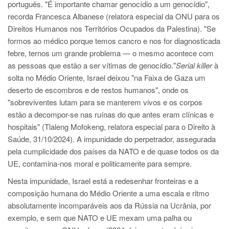
português. "É importante chamar genocídio a um genocídio",
recorda Francesca Albanese (relatora especial da ONU para os
Direitos Humanos nos Territórios Ocupados da Palestina). "Se
formos ao médico porque temos cancro e nos for diagnosticada
febre, ternos um grande problema — o mesmo acontece com
as pessoas que estão a ser vítimas de genocídio."
Serial killer
à
solta no Médio Oriente, Israel deixou "na Faixa de Gaza um
deserto de escombros e de restos humanos", onde os
"sobreviventes lutam para se manterem vivos e os corpos
estão a decompor-se nas ruínas do que antes eram clínicas e
hospitais" (Tlaleng Mofokeng, relatora especial para o Direito à
Saúde, 31/10/2024). A impunidade do perpetrador, assegurada
pela cumplicidade dos países da NATO e de quase todos os da
UE, contamina-nos moral e politicamente para sempre.
Nesta impunidade, Israel está a redesenhar fronteiras e a
composição humana do Médio Oriente a uma escala e ritmo
absolutamente incomparáveis aos da Rússia na Ucrânia, por
exemplo, e sem que NATO e UE mexam uma palha ou