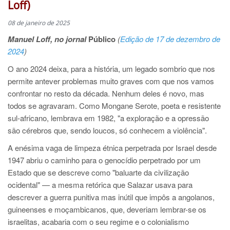
Loff)
08 de janeiro de 2025
Manuel Loff, no jornal
Público
(
E
dição de 17 de dezembro de
2024
)
O ano 2024 deixa, para a história, um legado sombrio que nos
permite antever problemas muito graves com que nos vamos
confrontar no resto da década. Nenhum deles é novo, mas
todos se agravaram. Como Mongane Serote, poeta e resistente
sul-africano, lembrava em 1982, "a exploração e a opressão
são cérebros que, sendo loucos, só conhecem a violência".
A enésima vaga de limpeza étnica perpetrada por Israel desde
1947 abriu o caminho para o genocídio perpetrado por um
Estado que se descreve como "baluarte da civilização
ocidental" — a mesma retórica que Salazar usava para
descrever a guerra punitiva mas inútil que impôs a angolanos,
guineenses e moçambicanos, que, deveriam lembrar-se os
israelitas, acabaria com o seu regime e o colonialismo