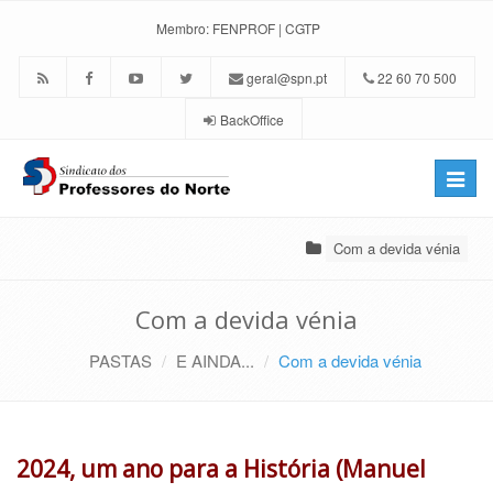
Membro:
FENPROF
|
CGTP
geral@spn.pt
22 60 70 500
BackOffice
Toggle
naviga
Com a devida vénia
Com a devida vénia
PASTAS
E AINDA...
Com a devida vénia
2024, um ano para a História (Manuel