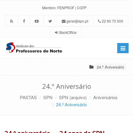
Membro:
FENPROF
|
CGTP
geral@spn.pt
22 60 70 500
BackOffice
Toggle
naviga
24.º Aniversário
24.º Aniversário
PASTAS
SPN
SPN (arquivo)
Aniversários
24.º Aniversário