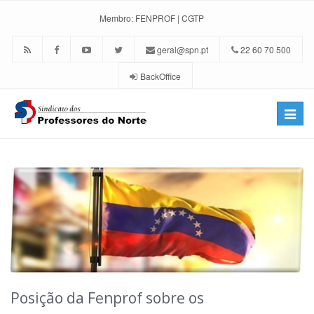
Membro:
FENPROF
|
CGTP
geral@spn.pt
22 60 70 500
BackOffice
Toggle
naviga
Posição da Fenprof sobre os