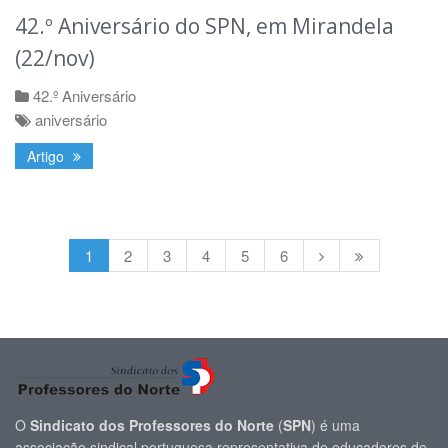
42.º Aniversário do SPN, em Mirandela
(22/nov)
42.º Aniversário
aniversário
Artigo
1
2
3
4
5
6
O
Sindicato dos Professores do Norte
(
SPN
) é uma
associação sindical portuguesa representativa de educadores de