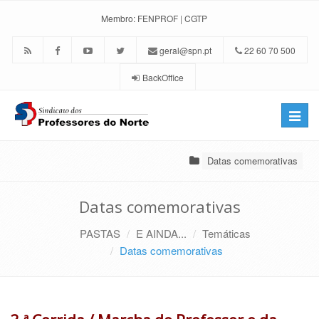
Membro:
FENPROF
|
CGTP
geral@spn.pt
22 60 70 500
BackOffice
Toggle
naviga
Datas comemorativas
Datas comemorativas
PASTAS
E AINDA...
Temáticas
Datas comemorativas