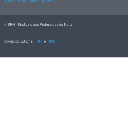
Todos os contactos do SPN
© SPN - Sindicato dos Professores do Norte
Conteúdo Editorial:
RR
e
JMC