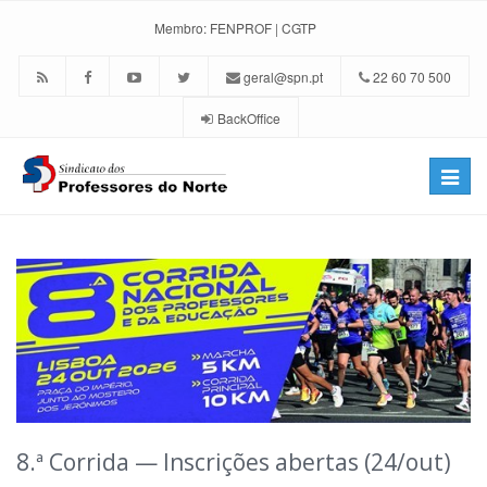
Membro:
FENPROF
|
CGTP
geral@spn.pt
22 60 70 500
BackOffice
Toggle
naviga
8.ª Corrida — Inscrições abertas (24/out)