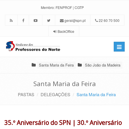
Membro:
FENPROF
|
CGTP
geral@spn.pt
22 60 70 500
BackOffice
Toggle
naviga
Santa Maria da Feira
São João da Madeira
Santa Maria da Feira
PASTAS
DELEGAÇÕES
Santa Maria da Feira
35.º Aniversário do SPN | 30.º Aniversário