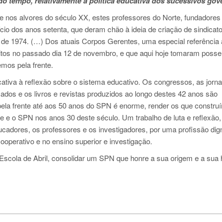
o tempo, relativamente à política educativa dos sucessivos gov
nos alvores do século XX, estes professores do Norte, fundadores
cio dos anos setenta, que deram chão à ideia de criação de sindicat
l de 1974. (…) Dos atuais Corpos Gerentes, uma especial referência
eleitos no passado dia 12 de novembro, e que aqui hoje tomaram posse
mos pela frente.
cativa à reflexão sobre o sistema educativo. Os congressos, as jorn
zados e os livros e revistas produzidos ao longo destes 42 anos são
la frente até aos 50 anos do SPN é enorme, render os que constru
 e o SPN nos anos 30 deste século. Um trabalho de luta e reflexão,
ucadores, os professores e os investigadores, por uma profissão dig
cooperativo e no ensino superior e investigação.
Escola de Abril, consolidar um SPN que honre a sua origem e a sua h