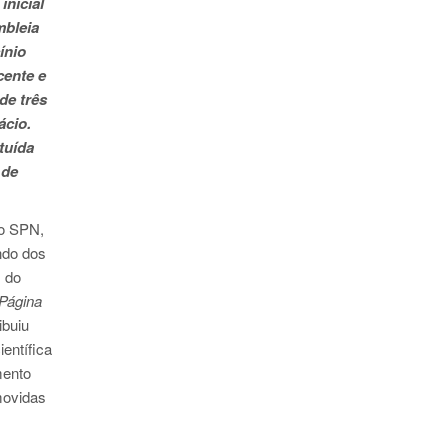
inicial
mbleia
ínio
cente e
de três
ácio.
tuída
 de
do SPN,
ndo dos
s do
Página
ibuiu
entífica
mento
movidas