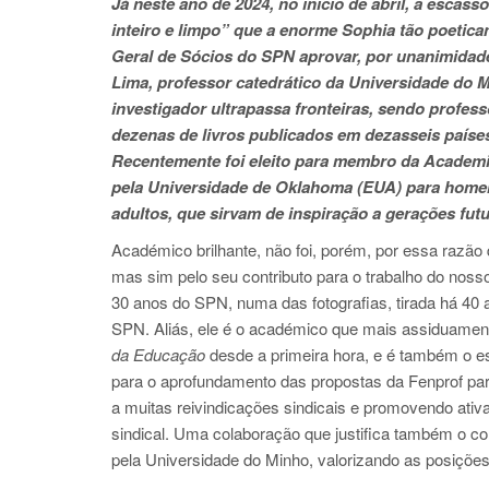
Já neste ano de 2024, no início de abril, a escass
inteiro e limpo” que a enorme Sophia tão poeticam
Geral de Sócios do SPN aprovar, por unanimidade
Lima, professor catedrático da Universidade do 
investigador ultrapassa fronteiras, sendo profess
dezenas de livros publicados em dezasseis países 
Recentemente foi eleito para membro da Academia 
pela Universidade de Oklahoma (EUA) para home
adultos, que sirvam de inspiração a gerações fut
Académico brilhante, não foi, porém, por essa razão q
mas sim pelo seu contributo para o trabalho do noss
30 anos do SPN, numa das fotografias, tirada há 40 
SPN. Aliás, ele é o académico que mais assiduament
da Educação
desde a primeira hora, e é também o es
para o aprofundamento das propostas da Fenprof para
a muitas reivindicações sindicais e promovendo ati
sindical. Uma colaboração que justifica também o con
pela Universidade do Minho, valorizando as posições 