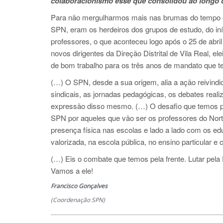
colaboracionismo esse que consolidou ao longo d
Para não mergulharmos mais nas brumas do tempo e 
SPN, eram os herdeiros dos grupos de estudo, do iní
professores, o que aconteceu logo após o 25 de abri
novos dirigentes da Direção Distrital de Vila Real, 
de bom trabalho para os três anos de mandato que te
(…) O SPN, desde a sua origem, alia a ação reivindi
sindicais, as jornadas pedagógicas, os debates reali
expressão disso mesmo. (…) O desafio que temos pe
SPN por aqueles que vão ser os professores do Norte
presença física nas escolas e lado a lado com os ed
valorizada, na escola pública, no ensino particular e 
(…) Eis o combate que temos pela frente. Lutar pela 
Vamos a ele!
Francisco Gonçalves
(Coordenação SPN)