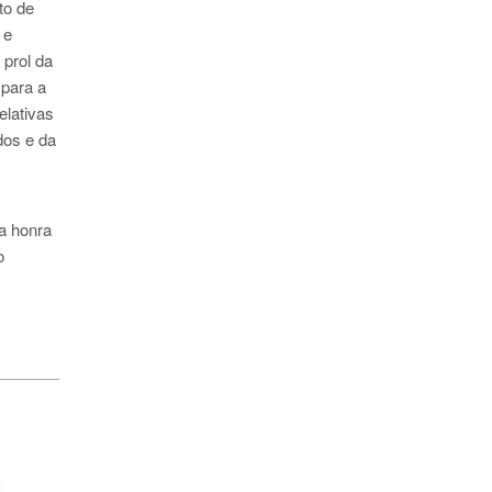
to de
 e
 prol da
 para a
elativas
dos e da
ta honra
o