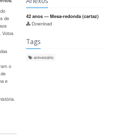
Anexos
ernos.
 do
42 anos — Mesa-redonda (cartaz)
os de
Download
 aos
. Votos
Tags
adas
aniversário
íram o
 de
na e
istória.