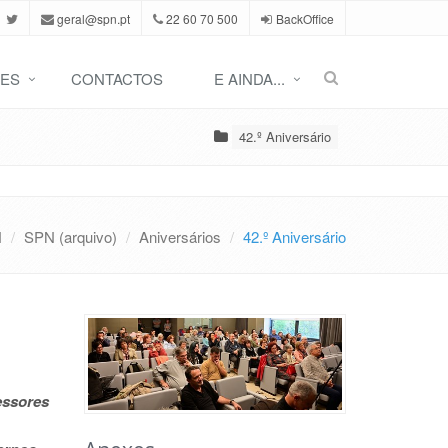
geral@spn.pt
22 60 70 500
BackOffice
ES
CONTACTOS
E AINDA...
42.º Aniversário
N
SPN (arquivo)
Aniversários
42.º Aniversário
essores