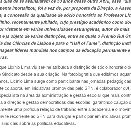
os dias de se assinalarem os 50 anos desse outro Abril, esse “dia 
ente imortalizou, foi a vez de, por proposta da Direção, a Asse
, a concessão da qualidade de sócio honorário ao Professor Lic
Minho, recentemente jubilado, cujo prestígio académico como do
or visitante em várias universidades estrangeiras, autor de mais 
e já objeto de várias distinções, entre as quais o Prémio Rui Gr
das Ciências de Lisboa e para o “Hall of Fame”, distinção insti
nagear líderes mundiais nos campos da educação permanente e
uras
.
ue Licínio Lima viu ser-lhe atribuída a distinção de sócio honorário 
o Sindicato desde a sua criação. Na fotobiografia que editámos aqua
anos, Licínio Lima surge como participante nas jornadas pedagógica
e colaborou em iniciativas promovidas pelo SPN, é colaborador d’
A
pecialista na área da administração e gestão escolar que mais contr
 a direção e gestão democráticas das escolas, garantindo caução ci
vamente uma profícua relação de trabalho entre a academia e o movi
vite recorrente ao SPN para divulgar e participar em iniciativas pro
sindicais sobre as políticas educativas.