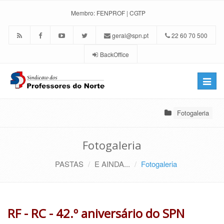
Membro:
FENPROF
|
CGTP
geral@spn.pt
22 60 70 500
BackOffice
Toggle
naviga
Fotogaleria
Fotogaleria
PASTAS
E AINDA...
Fotogaleria
RF - RC - 42.º aniversário do SPN