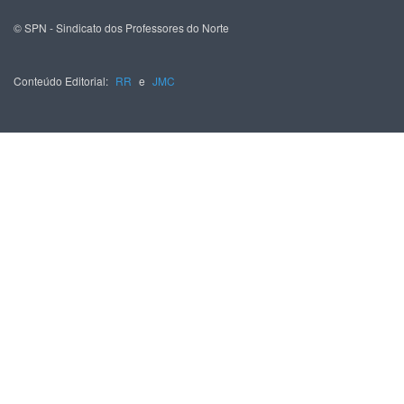
© SPN - Sindicato dos Professores do Norte
Conteúdo Editorial:
RR
e
JMC