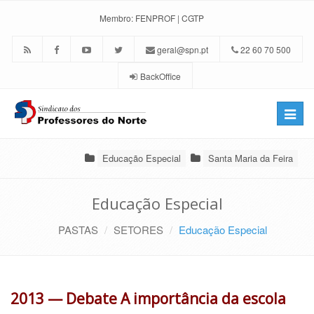
Membro:
FENPROF
|
CGTP
geral@spn.pt
22 60 70 500
BackOffice
Toggle
naviga
Educação Especial
Santa Maria da Feira
Educação Especial
PASTAS
SETORES
Educação Especial
2013 — Debate A importância da escola