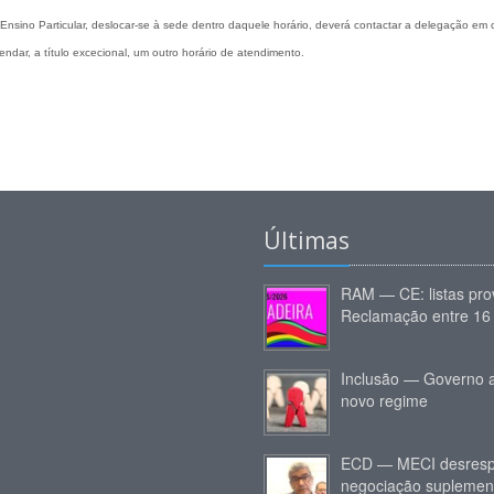
sino Particular, deslocar-se à sede dentro daquele horário, deverá contactar a delegação em
endar, a título excecional, um outro horário de atendimento.
Últimas
RAM — CE: listas prov
Reclamação entre 16 
Inclusão — Governo 
novo regime
ECD — MECI desresp
negociação suplemen