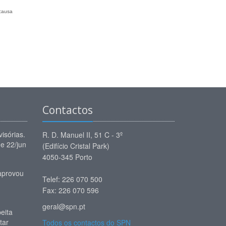
 causa
Contactos
isórias.
R. D. Manuel II, 51 C - 3º
e 22/jun
(Edifício Cristal Park)
4050-345 Porto
aprovou
Telef: 226 070 500
Fax: 226 070 596
geral@spn.pt
eita
tar
Todos os contactos do SPN