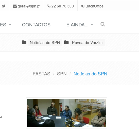
geral@spn.pt
22 60 70 500
BackOffice
ES
CONTACTOS
E AINDA...
Notícias do SPN
Póvoa de Varzim
PASTAS
SPN
Notícias do SPN
da