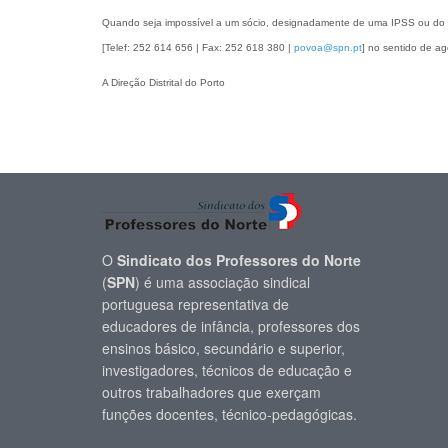
Quando seja impossível a um sócio, designadamente de uma IPSS ou do En
[
Telef: 252 614 656 | Fax: 252 618 380 |
povoa@spn.pt
] no sentido de ag
A Direção Distrital do Porto
O
Sindicato dos Professores do Norte
(
SPN
) é uma associação sindical
portuguesa representativa de
educadores de infância, professores dos
ensinos básico, secundário e superior,
investigadores, técnicos de educação e
outros trabalhadores que exerçam
funções docentes, técnico-pedagógicas.