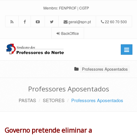
Membro:
FENPROF
|
CGTP
geral@spn.pt
22 60 70 500
BackOffice
Toggle
naviga
Professores Aposentados
Professores Aposentados
PASTAS
SETORES
Professores Aposentados
Governo pretende eliminar a