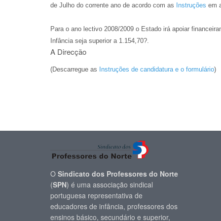
de Julho do corrente ano de acordo com as
Instruções
em a
Para o ano lectivo 2008/2009 o Estado irá apoiar finance
Infância seja superior a 1.154,70?.
A Direcção
(Descarregue as
Instruções de candidatura e o formulário
)
O
Sindicato dos Professores do Norte
(
SPN
) é uma associação sindical
portuguesa representativa de
educadores de infância, professores dos
ensinos básico, secundário e superior,