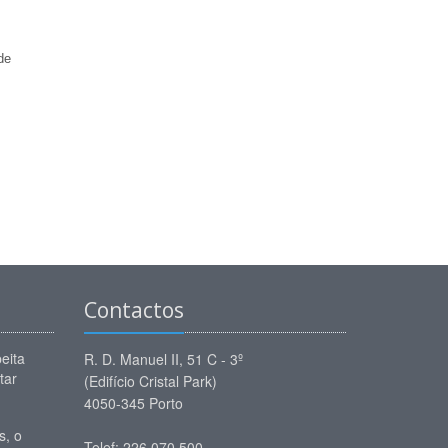
de
Contactos
eita
R. D. Manuel II, 51 C - 3º
tar
(Edifício Cristal Park)
4050-345 Porto
, o
Telef: 226 070 500