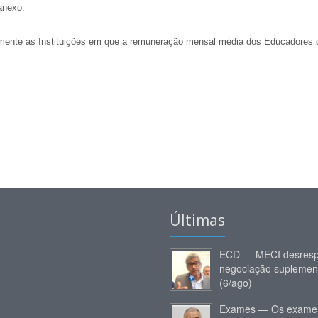
nexo.
iramente as Instituições em que a remuneração mensal média dos Educadores 
Últimas
ECD — MECI desresp
negociação suplemen
(6/ago)
Exames — Os exames