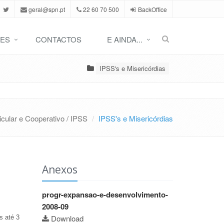
geral@spn.pt
22 60 70 500
BackOffice
ES
CONTACTOS
E AINDA...
IPSS's e Misericórdias
icular e Cooperativo / IPSS
IPSS's e Misericórdias
Anexos
progr-expansao-e-desenvolvimento-
2008-09
Download
s até 3