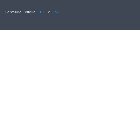
Conteúdo Editorial:
RR
e
JMC