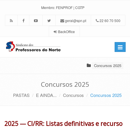
Membro:
FENPROF
|
CGTP
geral@spn.pt
22 60 70 500
BackOffice
Toggle
naviga
Concursos 2025
Concursos 2025
PASTAS
E AINDA...
Concursos
Concursos 2025
2025 — CI/RR: Listas definitivas e recurso