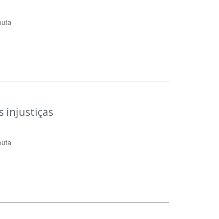
muta
 injustiças
muta