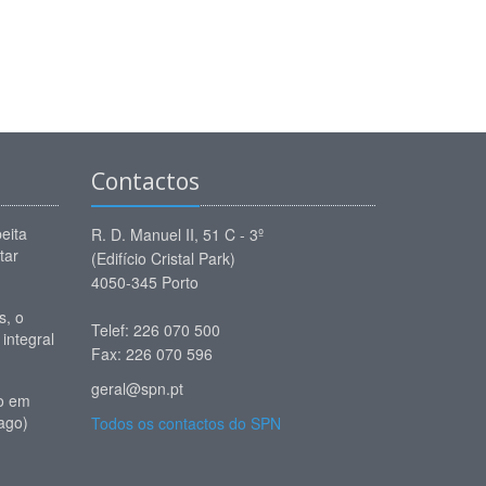
Contactos
eita
R. D. Manuel II, 51 C - 3º
tar
(Edifício Cristal Park)
4050-345 Porto
, o
Telef: 226 070 500
 integral
Fax: 226 070 596
geral@spn.pt
io em
ago)
Todos os contactos do SPN