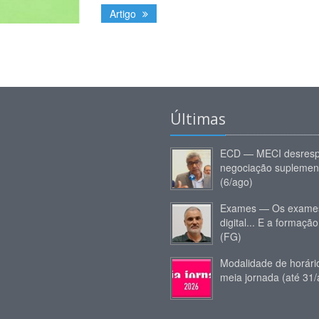
Artigo
Últimas
ECD — MECI desresp
negociação suplemen
(6/ago)
Exames — Os exames
digital... E a formação
(FG)
Modalidade de horár
meia jornada (até 31/