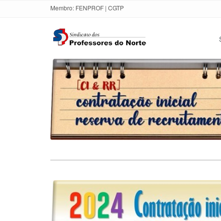
Membro:
FENPROF
|
CGTP