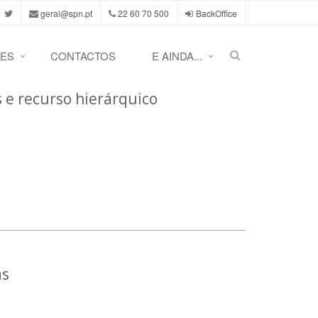
geral@spn.pt
22 60 70 500
BackOffice
ES
CONTACTOS
E AINDA...
s e recurso hierárquico
as