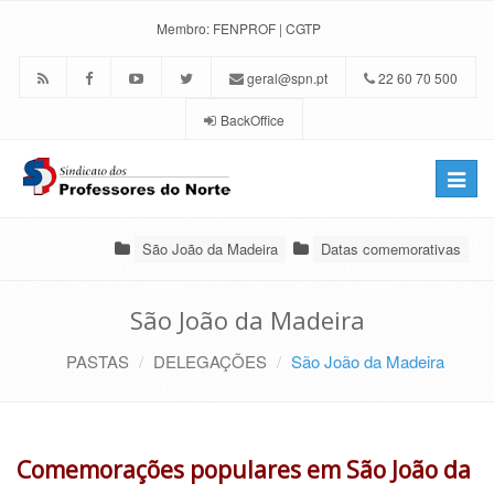
Membro:
FENPROF
|
CGTP
geral@spn.pt
22 60 70 500
BackOffice
Toggle
naviga
São João da Madeira
Datas comemorativas
São João da Madeira
PASTAS
DELEGAÇÕES
São João da Madeira
Comemorações populares em São João da