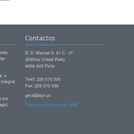
Contactos
eita
R. D. Manuel II, 51 C - 3º
tar
(Edifício Cristal Park)
4050-345 Porto
, o
Telef: 226 070 500
 integral
Fax: 226 070 596
geral@spn.pt
io em
ago)
Todos os contactos do SPN