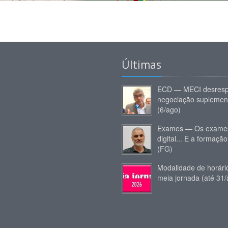
Últimas
ECD — MECI desresp
negociação suplemen
(6/ago)
Exames — Os exames
digital... E a formação
(FG)
Modalidade de horár
meia jornada (até 31/