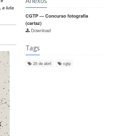
Anexos
 e
 a luta
CGTP — Concurso fotografia
(cartaz)
Download
Tags
25 de abril
cgtp