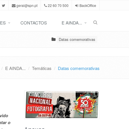
geral@spn.pt
22 60 70 500
BackOffice
ES
CONTACTOS
E AINDA...
Datas comemorativas
E AINDA...
Temáticas
Datas comemorativas
vido
tar o