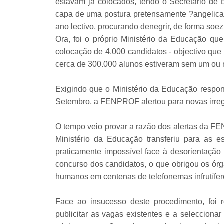
estavam já colocados, tendo o Secretário d
capa de uma postura pretensamente ?angelical?
ano lectivo, procurando denegrir, de forma soe
Ora, foi o próprio Ministério da Educação que
colocação de 4.000 candidatos - objectivo que 
cerca de 300.000 alunos estiveram sem um ou 
Exigindo que o Ministério da Educação respo
Setembro, a FENPROF alertou para novas irreg
O tempo veio provar a razão dos alertas da F
Ministério da Educação transferiu para as e
praticamente impossível face à desorientaçã
concurso dos candidatos, o que obrigou os órg
humanos em centenas de telefonemas infrutífer
Face ao insucesso deste procedimento, foi 
publicitar as vagas existentes e a selecciona