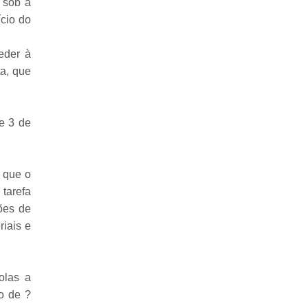
 sob a
ício do
eder à
ta, que
e 3 de
 que o
tarefa
ões de
iais e
olas a
o de ?