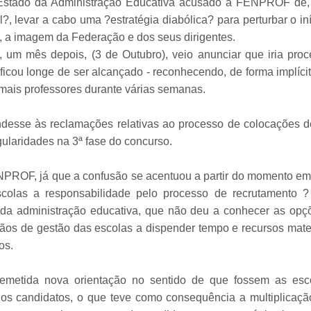
e Estado da Administração Educativa acusado a FENPROF de,
, levar a cabo uma ?estratégia diabólica? para perturbar o in
z, a imagem da Federação e dos seus dirigentes.
, um mês depois, (3 de Outubro), veio anunciar que iria proc
ficou longe de ser alcançado - reconhecendo, de forma implíci
mais professores durante várias semanas.
ndesse às reclamações relativas ao processo de colocações d
ularidades na 3ª fase do concurso.
ENPROF, já que a confusão se acentuou a partir do momento em
scolas a responsabilidade pelo processo de recrutamento ? 
o da administração educativa, que não deu a conhecer as opç
ãos de gestão das escolas a dispender tempo e recursos mater
os.
remetida nova orientação no sentido de que fossem as esc
r os candidatos, o que teve como consequência a multiplicaçã