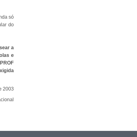
nda só
ular do
sear a
olas e
ENPROF
xigida
e 2003
cional