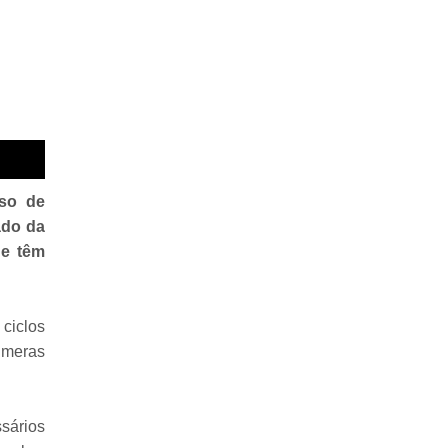
sso de
ado da
ue têm
 ciclos
úmeras
sários