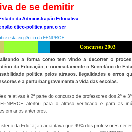
tiva de se demitir
 Estado da Administração Educativa
nsão ético-política para o ser
obre esta exigência da FENPROF
Concursos 2003
alisando a forma como tem vindo a decorrer o proce
istério da Educação, e nomeadamente o Secretário de Est
abilidade política pelos atrasos, ilegalidades e erros q
fessores e a perturbar gravemente a vida das escolas.
s relativas à 2ª parte do concurso de professores dos 2º e 3º
FENPROF alertou para o atraso verificado e para as in
es em anos anteriores.
stério da Educação adiantava que 99% dos professores neces