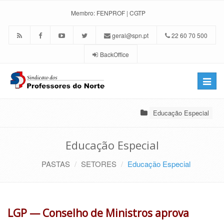
Membro:
FENPROF
|
CGTP
geral@spn.pt
22 60 70 500
BackOffice
Toggle
naviga
Educação Especial
Educação Especial
PASTAS
SETORES
Educação Especial
LGP — Conselho de Ministros aprova