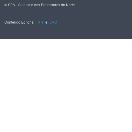
© SPN - Sindicato dos Professores do Norte
Conteúdo Editorial:
RR
e
JMC