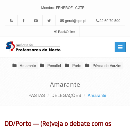
Membro:
FENPROF
|
CGTP
geral@spn.pt
22 60 70 500
BackOffice
Toggle
naviga
Amarante
Penafiel
Porto
Póvoa de Varzim
Amarante
PASTAS
DELEGAÇÕES
Amarante
DD/Porto — (Re)veja o debate com os