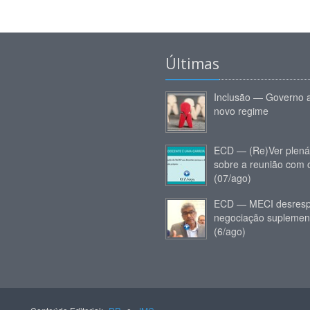
Últimas
Inclusão — Governo 
novo regime
ECD — (Re)Ver plená
sobre a reunião com
(07/ago)
ECD — MECI desresp
negociação suplemen
(6/ago)