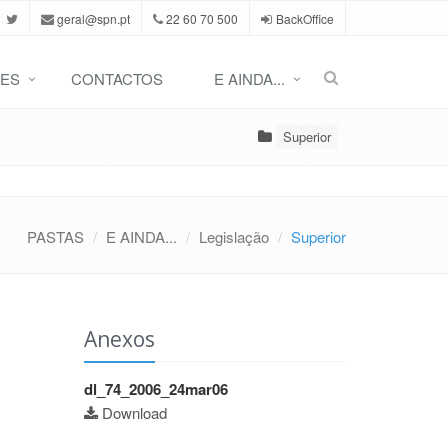
geral@spn.pt
22 60 70 500
BackOffice
ES
CONTACTOS
E AINDA...
Superior
PASTAS
E AINDA...
Legislação
Superior
Anexos
dl_74_2006_24mar06
Download