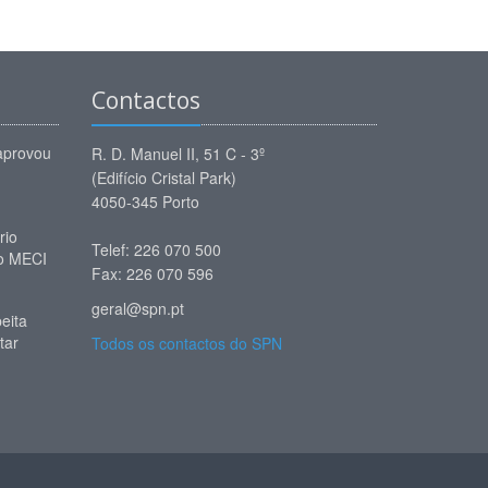
Contactos
aprovou
R. D. Manuel II, 51 C - 3º
(Edifício Cristal Park)
4050-345 Porto
rio
Telef: 226 070 500
 o MECI
Fax: 226 070 596
geral@spn.pt
eita
tar
Todos os contactos do SPN