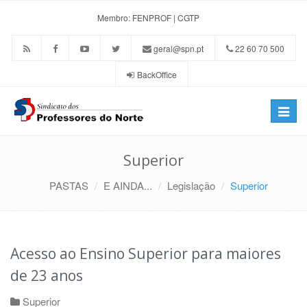
Membro:
FENPROF
|
CGTP
geral@spn.pt
22 60 70 500
BackOffice
Toggle
naviga
Superior
PASTAS
E AINDA...
Legislação
Superior
Acesso ao Ensino Superior para maiores
de 23 anos
Superior