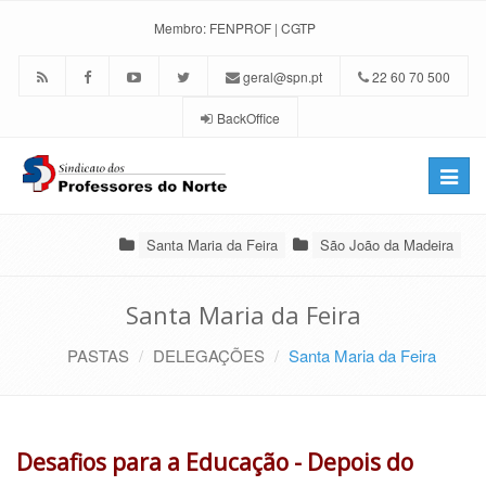
Membro:
FENPROF
|
CGTP
geral@spn.pt
22 60 70 500
BackOffice
Toggle
naviga
Santa Maria da Feira
São João da Madeira
Santa Maria da Feira
PASTAS
DELEGAÇÕES
Santa Maria da Feira
Desafios para a Educação - Depois do