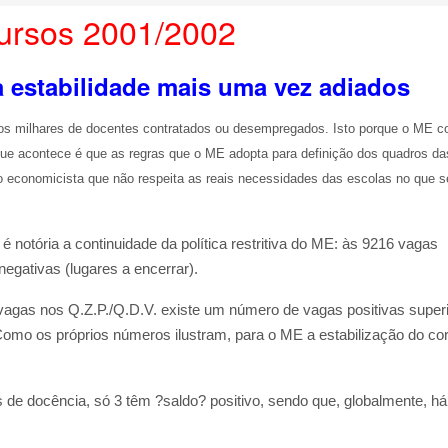
ursos 2001/2002
à estabilidade mais uma vez adiados
tos milhares de docentes contratados ou desempregados. Isto porque o ME c
ue acontece é que as regras que o ME adopta para definição dos quadros da
 economicista que não respeita as reais necessidades das escolas no que se
 notória a continuidade da política restritiva do ME: às 9216 vagas
gativas (lugares a encerrar).
agas nos Q.Z.P./Q.D.V. existe um número de vagas positivas superi
omo os próprios números ilustram, para o ME a estabilização do co
s de docência, só 3 têm ?saldo? positivo, sendo que, globalmente, h