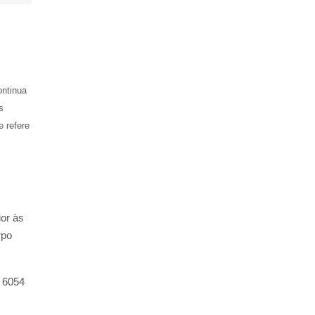
ontinua
s
 refere
or às
rpo
á 6054