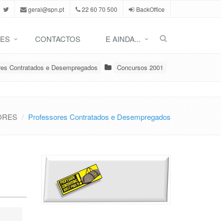
geral@spn.pt
22 60 70 500
BackOffice
ES
CONTACTOS
E AINDA...
res Contratados e Desempregados
Concursos 2001
ORES
Professores Contratados e Desempregados