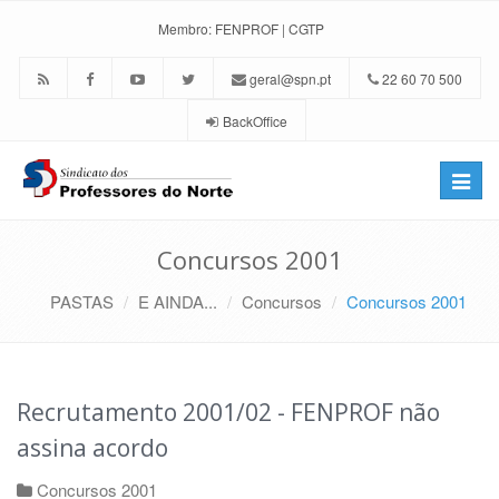
Membro:
FENPROF
|
CGTP
geral@spn.pt
22 60 70 500
BackOffice
Toggle
naviga
Concursos 2001
PASTAS
E AINDA...
Concursos
Concursos 2001
Recrutamento 2001/02 - FENPROF não
assina acordo
Concursos 2001