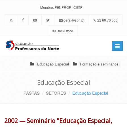
Membro:
FENPROF
|
CGTP
geral@spn.pt
22 60 70 500
BackOffice
Toggle
naviga
Educação Especial
Formação e seminários
Educação Especial
PASTAS
SETORES
Educação Especial
2002 — Seminário "Educação Especial,