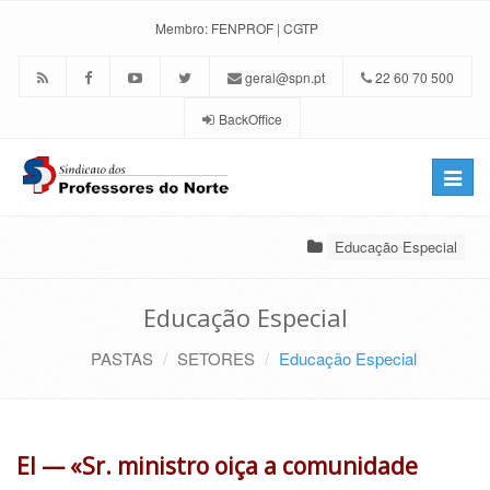
Membro:
FENPROF
|
CGTP
geral@spn.pt
22 60 70 500
BackOffice
Toggle
naviga
Educação Especial
Educação Especial
PASTAS
SETORES
Educação Especial
EI — «Sr. ministro oiça a comunidade