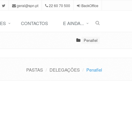
geral@spn.pt
22 60 70 500
BackOffice
ES
CONTACTOS
E AINDA...
Penafiel
PASTAS
DELEGAÇÕES
Penafiel