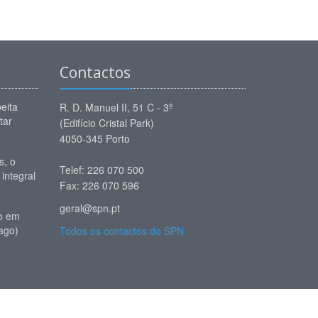
Contactos
eita
R. D. Manuel II, 51 C - 3º
tar
(Edifício Cristal Park)
4050-345 Porto
, o
Telef: 226 070 500
 integral
Fax: 226 070 596
geral@spn.pt
io em
ago)
Todos os contactos do SPN