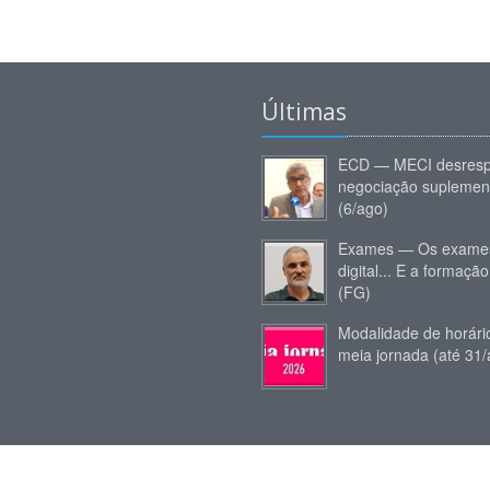
Últimas
ECD — MECI desresp
negociação suplemen
(6/ago)
Exames — Os exames
digital... E a formação
(FG)
Modalidade de horár
meia jornada (até 31/