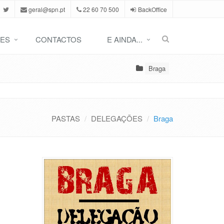
geral@spn.pt
22 60 70 500
BackOffice
ES
CONTACTOS
E AINDA...
Braga
PASTAS
DELEGAÇÕES
Braga