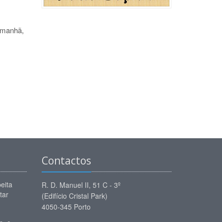
 manhã,
Contactos
eita
R. D. Manuel II, 51 C - 3º
tar
(Edifício Cristal Park)
4050-345 Porto