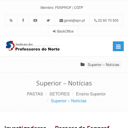
Membro:
FENPROF
|
CGTP
geral@spn.pt
22 60 70 500
BackOffice
Toggle
naviga
Superior – Notícias
Superior – Notícias
PASTAS
SETORES
Ensino Superior
Superior – Notícias