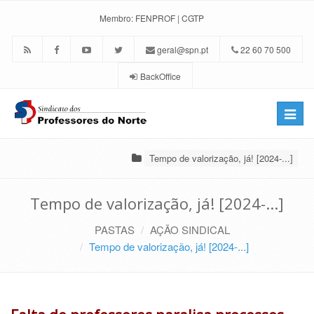
Membro:
FENPROF
|
CGTP
geral@spn.pt
22 60 70 500
BackOffice
Toggle
naviga
Tempo de valorização, já! [2024-...]
Tempo de valorização, já! [2024-...]
PASTAS
AÇÃO SINDICAL
Tempo de valorização, já! [2024-...]