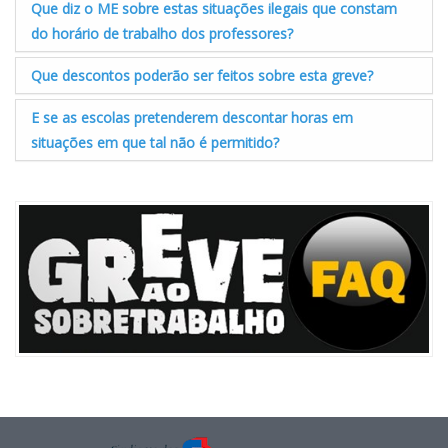
Que diz o ME sobre estas situações ilegais que constam
do horário de trabalho dos professores?
Que descontos poderão ser feitos sobre esta greve?
E se as escolas pretenderem descontar horas em
situações em que tal não é permitido?