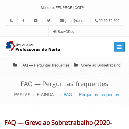
Membro:
FENPROF
|
CGTP
geral@spn.pt
22 60 70 500
BackOffice
Toggle
naviga
FAQ — Perguntas frequentes
Greve ao Sobretrabalho
FAQ — Perguntas frequentes
PASTAS
E AINDA...
FAQ — Perguntas frequentes
FAQ — Greve ao Sobretrabalho (2020-