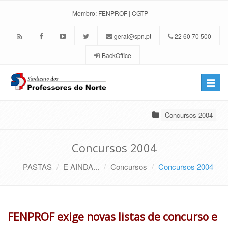
Membro:
FENPROF
|
CGTP
geral@spn.pt
22 60 70 500
BackOffice
Toggle
naviga
Concursos 2004
Concursos 2004
PASTAS
E AINDA...
Concursos
Concursos 2004
FENPROF exige novas listas de concurso e