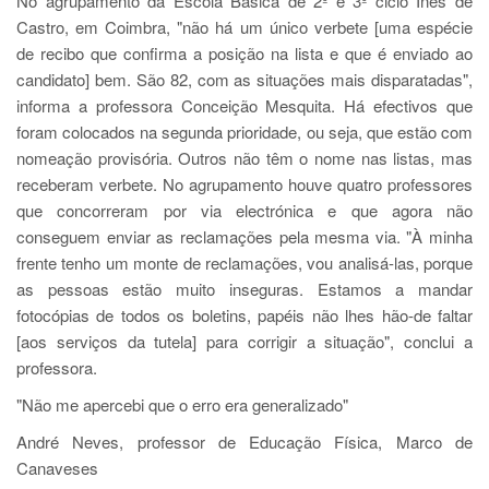
No agrupamento da Escola Básica de 2º e 3º ciclo Inês de
Castro, em Coimbra, "não há um único verbete [uma espécie
de recibo que confirma a posição na lista e que é enviado ao
candidato] bem. São 82, com as situações mais disparatadas",
informa a professora Conceição Mesquita. Há efectivos que
foram colocados na segunda prioridade, ou seja, que estão com
nomeação provisória. Outros não têm o nome nas listas, mas
receberam verbete. No agrupamento houve quatro professores
que concorreram por via electrónica e que agora não
conseguem enviar as reclamações pela mesma via. "À minha
frente tenho um monte de reclamações, vou analisá-las, porque
as pessoas estão muito inseguras. Estamos a mandar
fotocópias de todos os boletins, papéis não lhes hão-de faltar
[aos serviços da tutela] para corrigir a situação", conclui a
professora.
"Não me apercebi que o erro era generalizado"
André Neves, professor de Educação Física, Marco de
Canaveses