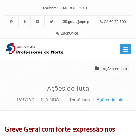
Membro:
FENPROF
|
CGTP
geral@spn.pt
22 60 70 500
BackOffice
Toggle
naviga
Ações de luta
Ações de luta
PASTAS
E AINDA...
Temáticas
Ações de luta
Greve Geral com forte expressão nos