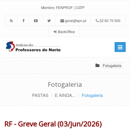
Membro:
FENPROF
|
CGTP
geral@spn.pt
22 60 70 500
BackOffice
Toggle
naviga
Fotogaleria
Fotogaleria
PASTAS
E AINDA...
Fotogaleria
RF - Greve Geral (03/jun/2026)