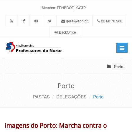
Membro:
FENPROF
|
CGTP
geral@spn.pt
22 60 70 500
BackOffice
Toggle
naviga
Porto
Porto
PASTAS
DELEGAÇÕES
Porto
Imagens do Porto: Marcha contra o