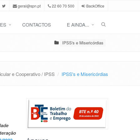
geral@spn.pt
22 60 70 500
BackOffice
ES
CONTACTOS
E AINDA...
IPSS's e Misericórdias
icular e Cooperativo / IPSS
IPSS's e Misericórdias
dade
lteração