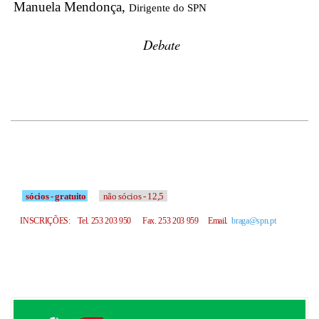
Manuela Mendonça,
Dirigente do SPN
Debate
sócios - gratuito
não sócios - 12,5
INSCRIÇÕES:
Tel.
253 203 950
Fax.
253 203 959
Email.
braga@spn.pt