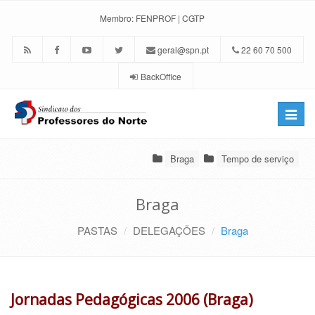
Membro:
FENPROF
|
CGTP
geral@spn.pt
22 60 70 500
BackOffice
Toggle
naviga
Braga
Tempo de serviço
Braga
PASTAS
DELEGAÇÕES
Braga
Jornadas Pedagógicas 2006 (Braga)