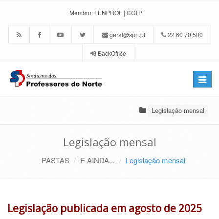
Membro:
FENPROF
|
CGTP
geral@spn.pt
22 60 70 500
BackOffice
Toggle
naviga
Legislação mensal
Legislação mensal
PASTAS
E AINDA...
Legislação mensal
Legislação publicada em agosto de 2025