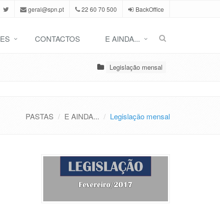
geral@spn.pt
22 60 70 500
BackOffice
ES
CONTACTOS
E AINDA...
Legislação mensal
PASTAS
E AINDA...
Legislação mensal