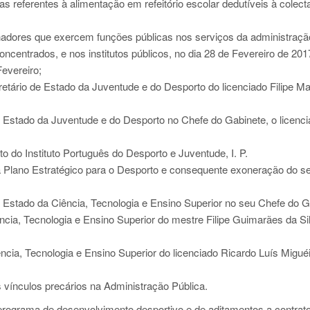
 referentes à alimentação em refeitório escolar dedutíveis à colect
lhadores que exercem funções públicas nos serviços da administraçã
oncentrados, e nos institutos públicos, no dia 28 de Fevereiro de 201
Fevereiro;
tário de Estado da Juventude e do Desporto do licenciado Filipe M
 Estado da Juventude e do Desporto no Chefe do Gabinete, o licenc
 do Instituto Português do Desporto e Juventude, I. P.
da Plano Estratégico para o Desporto e consequente exoneração do s
 Estado da Ciência, Tecnologia e Ensino Superior no seu Chefe do G
ncia, Tecnologia e Ensino Superior do mestre Filipe Guimarães da Si
ncia, Tecnologia e Ensino Superior do licenciado Ricardo Luís Migué
s vínculos precários na Administração Pública.
-programa de desenvolvimento desportivo e de aditamentos a contrat