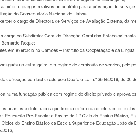
ssumir os encargos relativos ao contrato para a prestação de serviço
litação do Conservatório Nacional de Lisboa;
xercer o cargo de Directora de Serviços de Avaliação Externa, da m
 o cargo de Subdiretor-Geral da Direcção-Geral dos Estabeleciment
o Bernardo Roque;
es em exercício no Camões – Instituto da Cooperação e da Língua, I
 português no estrangeiro, em regime de comissão de serviço, pelo p
 correcção cambial criado pelo Decreto-Lei n.º 35-B/2016, de 30 d
oa numa fundação pública com regime de direito privado e aprova o
estudantes e diplomados que frequentaram ou concluíram os ciclos
, Educação Pré-Escolar e Ensino do 1.º Ciclo do Ensino Básico, En
2.º Ciclos do Ensino Básico da Escola Superior de Educação João de 
2/2013;