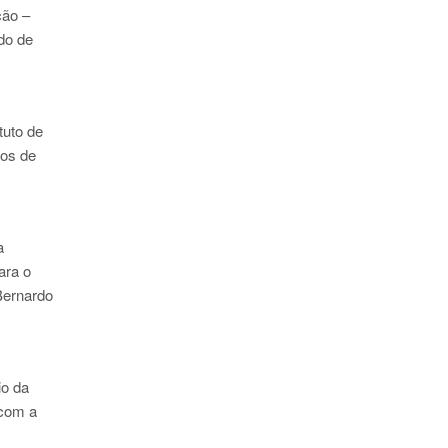
ção –
odo de
tuto de
ços de
a
ara o
Bernardo
io da
 com a