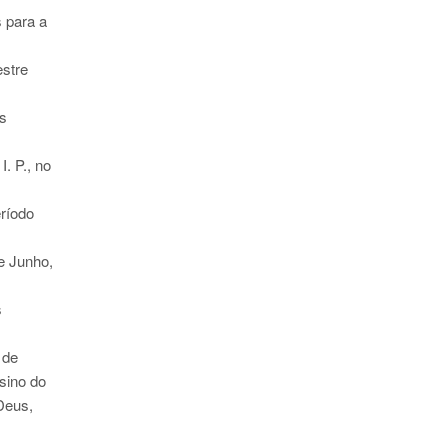
s para a
estre
os
. P., no
eríodo
e Junho,
s
 de
sino do
Deus,