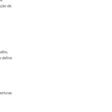
ação de
alho,
e define
berturas