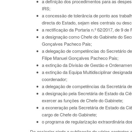
a definição dos procedimentos para as despesas
IRS;
a concessão de tolerância de ponto aos traba
directa do Estado, sejam eles centrais ou desc
a rectificação da Portaria n.º 62/2017, de 9 de 
a designação como Chefe do Gabinete do Secre
Gonçalves Pacheco Pais;
a delegação de competências do Secretário de
Filipe Manuel Gonçalves Pacheco Pais;
a extinção da Divisão de Gestão e Ordenamento
a extinção da Equipa Multidisciplinar designa
coordenador;
a delegação de competências da Secretária de
a designação pela Secretária de Estado da Ciê
exercer as funções de Chefe do Gabinete;
a exoneração pela Secretária de Estado da Ciê
cargo de Chefe do Gabinete;
o programa de regularização extraordinária do
De assinalar ainda a publicação de vários contratos