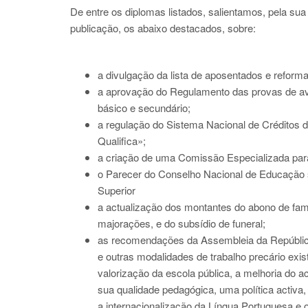
De entre os diplomas listados, salientamos, pela su
publicação, os abaixo destacados, sobre:
a divulgação da lista de aposentados e reforma
a aprovação do Regulamento das provas de ava
básico e secundário;
a regulação do Sistema Nacional de Créditos 
Qualifica»;
a criação de uma Comissão Especializada para 
o Parecer do Conselho Nacional de Educação 
Superior
a actualização dos montantes do abono de famíl
majorações, e do subsídio de funeral;
as recomendações da Assembleia da República
e outras modalidades de trabalho precário exis
valorização da escola pública, a melhoria do
sua qualidade pedagógica, uma política activa
a internacionalização da Língua Portuguesa e 