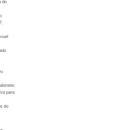
a do
o
7;
anuel
iado
eu
abinete;
lva para
is do
os