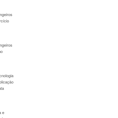
angeiros
rcício
angeiros
no
cnologia
blicação
ata
a e