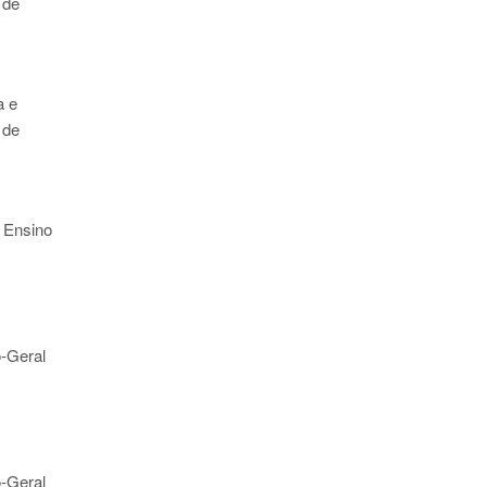
 de
a e
 de
e Ensino
o-Geral
o-Geral