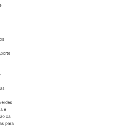
e
nos
aporte
o
vas
verdes
sa e
ção da
das para