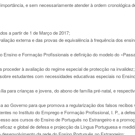
a importância, e sem necessariamente atender à ordem cronológica d
dos a partir de 1 de Março de 2017;
liação externa e das provas de equivalência à frequência dos ensi
do Ensino e Formação Profissionais e definição do modelo do «Pass
proceder à avaliação do regime especial de protecção na invalidez;
sobre estudantes com necessidades educativas especiais no Ensin
ia para crianças e jovens, do abono de família pré-natal, e respecti
 ao Governo para que promova a regularização dos falsos recibos 
tentes no Instituto do Emprego e Formação Profissional, I. P., a defe
 acesso aos cursos do Ensino de Português no Estrangeiro e a promo
, eficaz e global de defesa e projecção da Língua Portuguesa e medi
o desenvolvimento da rede do Ensino Português no Estrangeiro;