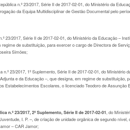
República n.º 23/2017, Série II de 2017-02-01
, do Ministério da Educa
rorrogação da Equipa Multidisciplinar de Gestão Documental pelo perí
.º 23/2017, Série II de 2017-02-01
, do Ministério da Educação – Insti
m regime de substituição, para exercer o cargo de Directora de Servi
oseira Simões;
a n.º 23/2017, 1º Suplemento, Série II de 2017-02-01
, do Ministério d
Adjunta e da Educação –, que designa, em regime de substituição, p
dos Estabelecimentos Escolares, o licenciado Teodoro de Assunção 
ca n.º 23/2017, 2º Suplemento, Série II de 2017-02-01
, do Ministér
uventude, I. P. –, de criação de unidade orgânica de segundo nível,
 Jamor – CAR Jamor;