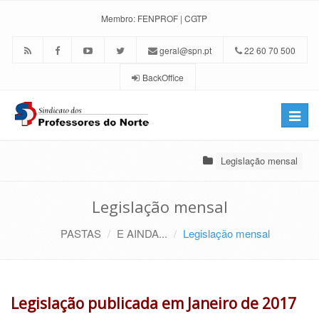
Membro:
FENPROF
|
CGTP
geral@spn.pt
22 60 70 500
BackOffice
Toggle
naviga
Legislação mensal
Legislação mensal
PASTAS
E AINDA...
Legislação mensal
Legislação publicada em Janeiro de 2017