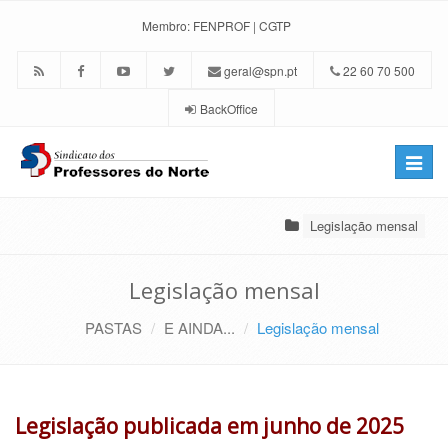
Membro:
FENPROF
|
CGTP
geral@spn.pt
22 60 70 500
BackOffice
Toggle
naviga
Legislação mensal
Legislação mensal
PASTAS
E AINDA...
Legislação mensal
Legislação publicada em junho de 2025