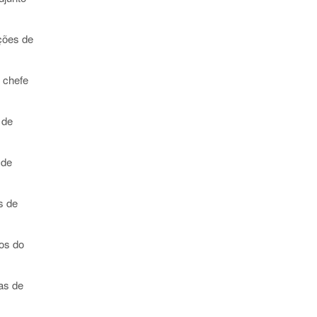
ções de
 chefe
 de
 de
s de
sos do
as de