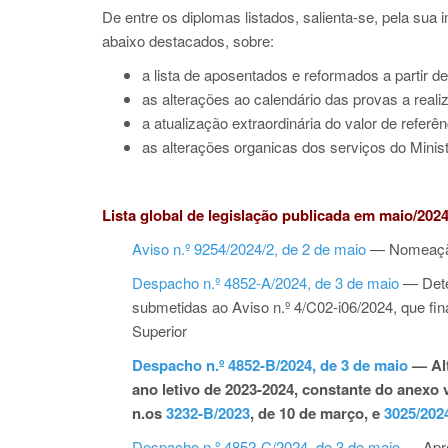
De entre os diplomas listados, salienta-se, pela sua 
abaixo destacados, sobre:
a lista de aposentados e reformados a partir d
as alterações ao calendário das provas a realiza
a atualização extraordinária do valor de refer
as alterações organicas dos serviços do Mini
Lista global de legislação publicada em maio/2024
Aviso n.º 9254/2024/2, de 2 de maio
— Nomeação 
Despacho n.º 4852-A/2024, de 3 de maio
— Deter
submetidas ao Aviso n.º 4/C02-i06/2024, que fi
Superior
Despacho n.º 4852-B/2024, de 3 de maio
— Alt
ano letivo de 2023-2024, constante do anexo 
n.os
3232-B/2023
, de 10 de março, e
3025/202
Despacho n.º 4852-C/2024, de 3 de maio
— Apro