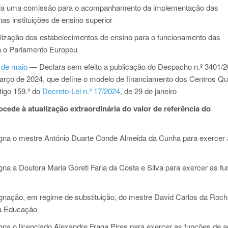
a uma comissão para o acompanhamento da implementação das
as instituições de ensino superior
lização dos estabelecimentos de ensino para o funcionamento das
a o Parlamento Europeu
1 de maio
— Declara sem efeito a publicação do Despacho n.º 3401/2
 março de 2024, que define o modelo de financiamento dos Centros Qua
tigo 159.º do
Decreto-Lei n.º 17/2024
, de 29 de janeiro
cede à atualização extraordinária do valor de referência do
na o mestre António Duarte Conde Almeida da Cunha para exercer 
a a Doutora Maria Goreti Faria da Costa e Silva para exercer as f
nação, em regime de substituição, do mestre David Carlos da Roc
da Educação
a o licenciado Alexandre Fraga Pires para exercer as funções de a