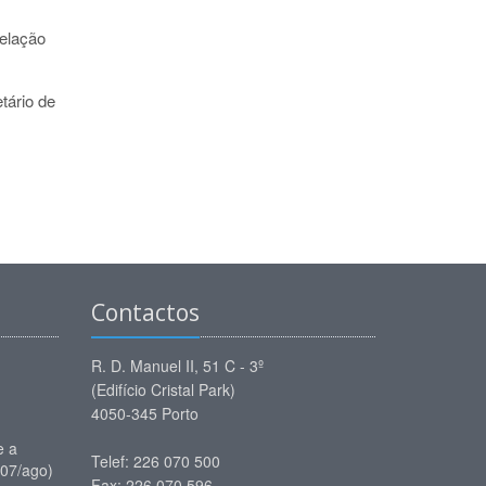
elação
tário de
Contactos
R. D. Manuel II, 51 C - 3º
(Edifício Cristal Park)
4050-345 Porto
e a
Telef: 226 070 500
(07/ago)
Fax: 226 070 596