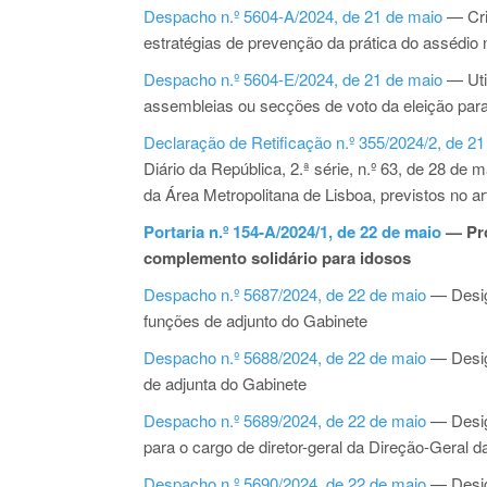
Despacho n.º 5604-A/2024, de 21 de maio
— Cri
estratégias de prevenção da prática do assédio n
Despacho n.º 5604-E/2024, de 21 de maio
— Uti
assembleias ou secções de voto da eleição par
Declaração de Retificação n.º 355/2024/2, de 2
Diário da República, 2.ª série, n.º 63, de 28 de
da Área Metropolitana de Lisboa, previstos no ar
Portaria n.º 154-A/2024/1, de 22 de maio
— Pro
complemento solidário para idosos
Despacho n.º 5687/2024, de 22 de maio
— Desig
funções de adjunto do Gabinete
Despacho n.º 5688/2024, de 22 de maio
— Design
de adjunta do Gabinete
Despacho n.º 5689/2024, de 22 de maio
— Desig
para o cargo de diretor-geral da Direção-Geral 
Despacho n.º 5690/2024, de 22 de maio
— Design