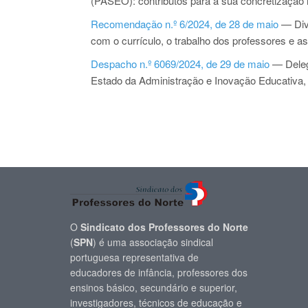
(PASEO): contributos para a sua concretização
Recomendação n.º 6/2024, de 28 de maio
— Div
com o currículo, o trabalho dos professores e 
Despacho n.º 6069/2024, de 29 de maio
— Deleg
Estado da Administração e Inovação Educativa
O
Sindicato dos Professores do Norte
(
SPN
) é uma associação sindical
portuguesa representativa de
educadores de infância, professores dos
ensinos básico, secundário e superior,
investigadores, técnicos de educação e