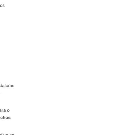
 os
daturas
o
ara o
pachos
tivo ao