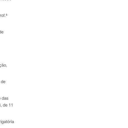
of.ª
de
ção,
 de
e das
8, de 11
igatória