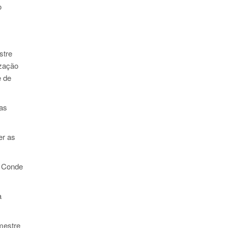
o
stre
ização
e de
as
er as
e Conde
a
mestre