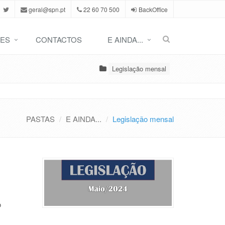
geral@spn.pt
22 60 70 500
BackOffice
ES
CONTACTOS
E AINDA...
Legislação mensal
PASTAS
E AINDA...
Legislação mensal
o