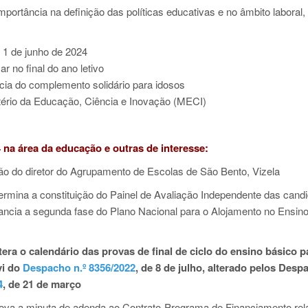
importância na definição das políticas educativas e no âmbito laboral,
e 1 de junho de 2024
r no final do ano letivo
ência do complemento solidário para idosos
stério da Educação, Ciência e Inovação (MECI)
 na área da educação e outras de interesse:
do diretor do Agrupamento de Escolas de São Bento, Vizela
mina a constituição do Painel de Avaliação Independente das candi
nancia a segunda fase do Plano Nacional para o Alojamento no Ensin
era o calendário das provas de final de ciclo do ensino básico p
vi do
Despacho n.º 8356/2022
, de 8 de julho, alterado pelos Des
4
, de 21 de março
va a minuta de adenda ao Contrato-Programa de Financiamento rela