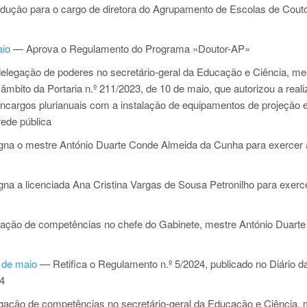
ção para o cargo de diretora do Agrupamento de Escolas de Cout
aio
— Aprova o Regulamento do Programa «Doutor-AP»
legação de poderes no secretário-geral da Educação e Ciência, me
mbito da Portaria n.º 211/2023, de 10 de maio, que autorizou a real
cargos plurianuais com a instalação de equipamentos de projeção 
rede pública
na o mestre António Duarte Conde Almeida da Cunha para exercer 
na a licenciada Ana Cristina Vargas de Sousa Petronilho para exerc
ção de competências no chefe do Gabinete, mestre António Duart
3 de maio
— Retifica o Regulamento n.º 5/2024, publicado no Diário d
24
ação de competências no secretário-geral da Educação e Ciência, 