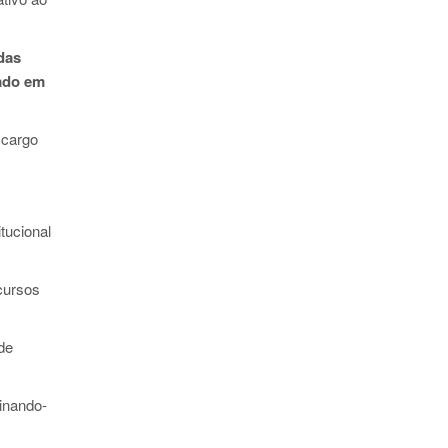
das
vado em
 cargo
tucional
 cursos
de
minando-