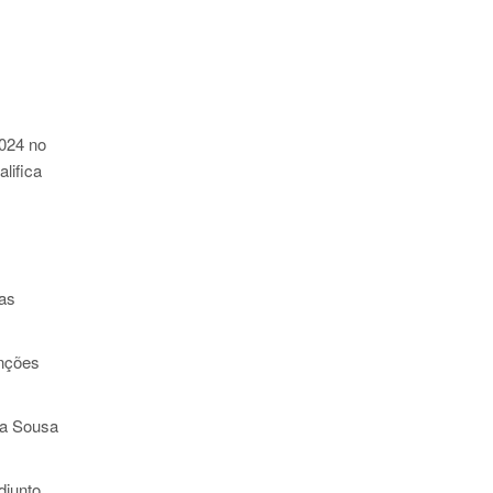
024 no
lifica
as
unções
ha Sousa
djunto