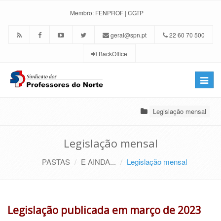
Membro:
FENPROF
|
CGTP
geral@spn.pt
22 60 70 500
BackOffice
Toggle
naviga
Legislação mensal
Legislação mensal
PASTAS
E AINDA...
Legislação mensal
Legislação publicada em março de 2023