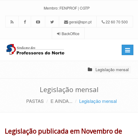
Membro:
FENPROF
|
CGTP
geral@spn.pt
22 60 70 500
BackOffice
Toggle
naviga
Legislação mensal
Legislação mensal
PASTAS
E AINDA...
Legislação mensal
Legislação publicada em Novembro de