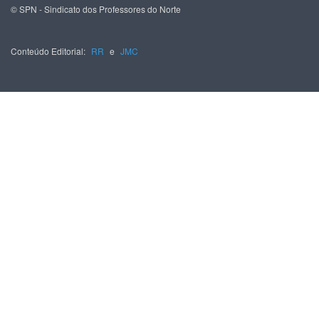
© SPN - Sindicato dos Professores do Norte
Conteúdo Editorial:
RR
e
JMC