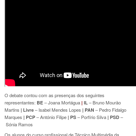
O debate contou com as presenças dos seguintes
representantes:
BE
– Joana Mortágua
|
IL
– Bruno Mourão
Martins
|
Livre
– Isabel Mendes Lopes
|
PAN
– Pedro Fidalgo
Marques
|
PCP
– António Filipe
|
PS
– Porfírio Silva
|
PSD
–
Sónia Ramos
Os alunos do curso profissional de Técnico Multimédia da